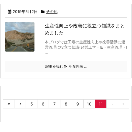
2019年5月2日
その他
生産性向上や改善に役立つ知識をまと
めました
本ブログでは工場の生産性向上や改善活動に運
営管理に役立つ知識(経営工学・IE・生産管理・I
...
記事を読む
生産性向 ...
«
‹
5
6
7
8
9
10
11
›
»