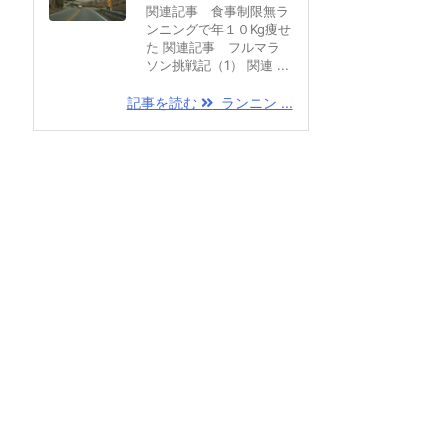
関連記事 食事制限無ラ
ンニングで年１０Kg痩せ
た 関連記事 フルマラ
ソン挑戦記（1） 関連 ...
記事を読む
ランニン ...