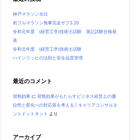
神戸マラソン当日
初フルマラソン無事完走サブ3.20
令和元年度 (経営工学)技術士試験 筆記試験合格発
表
令和元年度 (経営工学)技術士試験
ハインリッヒの法則と安全品質管理
最近のコメント
習熟効果
に
習熟効果がもたらすビジネス経営上の優
位性と変化への対応策を考える | キャリアコンサルタ
ントドットネット
より
アーカイブ