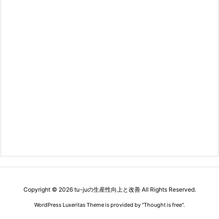
Copyright ©
2026
tu-juの生産性向上と改善
All Rights Reserved.
WordPress Luxeritas Theme is provided by "
Thought is free
".